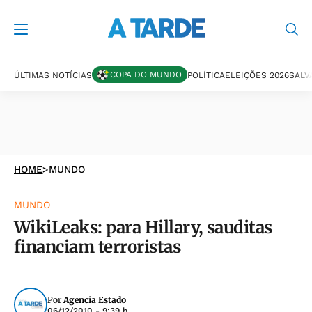
COPA DO MUNDO
ÚLTIMAS NOTÍCIAS
POLÍTICA
ELEIÇÕES 2026
SALV
HOME
>
MUNDO
MUNDO
WikiLeaks: para Hillary, sauditas
financiam terroristas
Por
Agencia Estado
06/12/2010 - 9:39 h