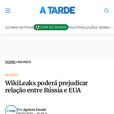
COPA DO MUNDO
ÚLTIMAS NOTÍCIAS
POLÍTICA
ELEIÇÕES 2026
SALV
HOME
>
MUNDO
MUNDO
WikiLeaks poderá prejudicar
relação entre Rússia e EUA
Por
Agencia Estado
26/11/2010 - 15:45 h