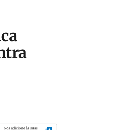
ica
ntra
Nos adicione às suas