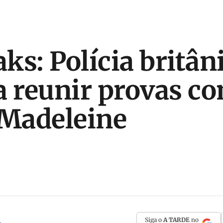
ks: Polícia britân
a reunir provas co
 Madeleine
Siga o
A TARDE
no