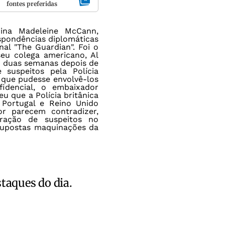
fontes preferidas
nina Madeleine McCann,
spondências diplomáticas
nal "The Guardian". Foi o
seu colega americano, Al
u duas semanas depois de
suspeitos pela Polícia
 que pudesse envolvê-los
idencial, o embaixador
u que a Polícia britânica
 Portugal e Reino Unido
r parecem contradizer,
ração de suspeitos no
 supostas maquinações da
staques do dia.