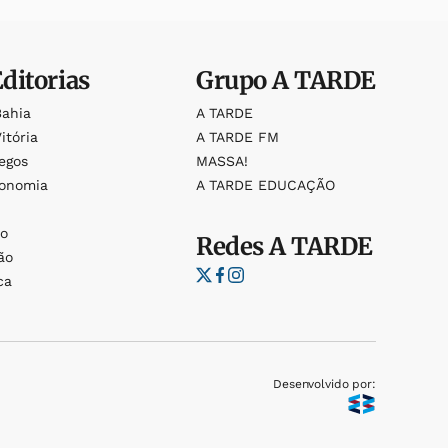
Editorias
Grupo
A TARDE
Bahia
A TARDE
itória
A TARDE FM
egos
MASSA!
ronomia
A TARDE EDUCAÇÃO
o
o
Redes
A TARDE
ão
ca
Desenvolvido por: