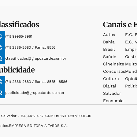
lassificados
Canais e 
Autos
E.c. 
(71) 99965-8961
Bahia
E.c. V
(71) 2886-2683 / Ramal 8526
Brasil
Empr
Saúde
Gast
classificados@grupoatarde.com.br
Cineinsite
Muit
ublicidade
Concursos
Mund
Cultura
Opini
(71) 2886-2683 / Ramal 8585 | 8586
Digital
Políti
publicidade@grupoatarde.com.br
Salvador
Economia
, Salvador - BA, 41820-570
CNPJ nº 15.111.297/0001-30
ados.
EMPRESA EDITORA A TARDE S.A.