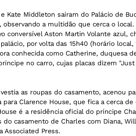
m e Kate Middleton saíram do Palácio de Bu
, observando a multidão que cerca o local.
vo conversível Aston Martin Volante azul, c
palácio, por volta das 15h40 (horário local, 
gora conhecida como Catherine, duquesa d
príncipe no carro, cujas placas dizem "Jus
 vestia as roupas do casamento, acenou pa
a para Clarence House, que fica a cerca de
House é a residência oficial do príncipe Ch
s do casamento de Charles com Diana, Will
a Associated Press.