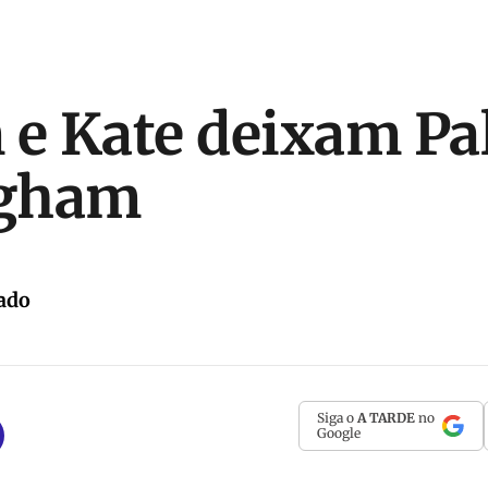
 e Kate deixam Pa
gham
ado
Siga o
A TARDE
no
Google