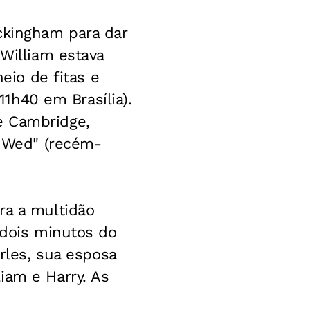
ckingham para dar
 William estava
heio de fitas e
11h40 em Brasília).
e Cambridge,
t Wed" (recém-
ra a multidão
 dois minutos do
arles, sua esposa
iam e Harry. As