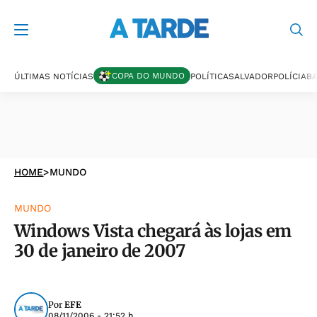
COPA DO MUNDO
ÚLTIMAS NOTÍCIAS
POLÍTICA
SALVADOR
POLÍCIA
BA
HOME
>
MUNDO
MUNDO
Windows Vista chegará às lojas em
30 de janeiro de 2007
Por
EFE
08/11/2006 - 21:52 h