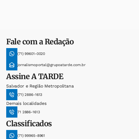
Fale com a Redação
(71) 99601-0020
jornalismoportal@grupoatarde.com.br
Assine
A TARDE
Salvador e Região Metropolitana
(71) 2886-1613
Demais localidades
71 2886-1613
Classificados
(71) 99965-8961