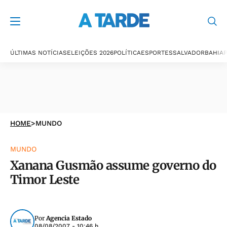
ÚLTIMAS NOTÍCIAS
ELEIÇÕES 2026
POLÍTICA
ESPORTES
SALVADOR
BAHIA
P
HOME
>
MUNDO
MUNDO
Xanana Gusmão assume governo do
Timor Leste
Por
Agencia Estado
08/08/2007 - 10:46 h