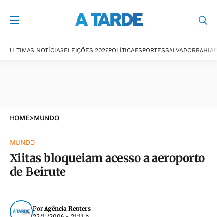
ÚLTIMAS NOTÍCIAS
ELEIÇÕES 2026
POLÍTICA
ESPORTES
SALVADOR
BAHIA
P
HOME
>
MUNDO
MUNDO
Xiitas bloqueiam acesso a aeroporto
de Beirute
Por
Agência Reuters
23/11/2006 - 21:11 h