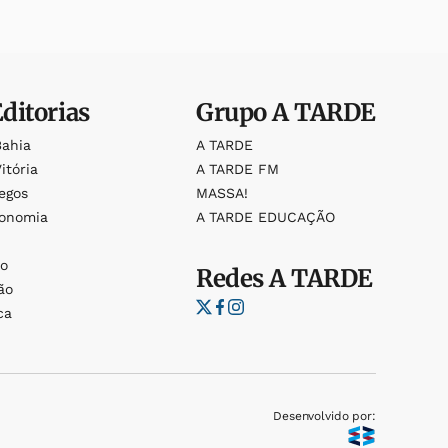
Editorias
Grupo
A TARDE
Bahia
A TARDE
itória
A TARDE FM
egos
MASSA!
ronomia
A TARDE EDUCAÇÃO
o
o
Redes
A TARDE
ão
ca
Desenvolvido por: