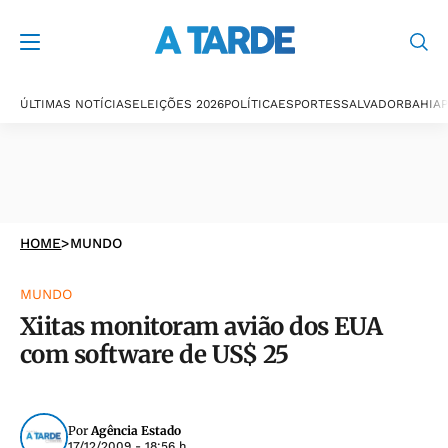
ÚLTIMAS NOTÍCIAS
ELEIÇÕES 2026
POLÍTICA
ESPORTES
SALVADOR
BAHIA
P
HOME
>
MUNDO
MUNDO
Xiitas monitoram avião dos EUA
com software de US$ 25
Por
Agência Estado
17/12/2009 - 18:56 h