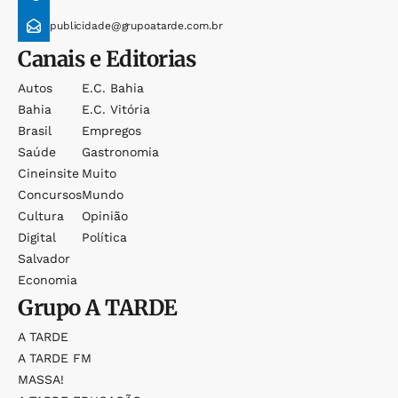
publicidade@grupoatarde.com.br
Canais e Editorias
Autos
E.c. Bahia
Bahia
E.c. Vitória
Brasil
Empregos
Saúde
Gastronomia
Cineinsite
Muito
Concursos
Mundo
Cultura
Opinião
Digital
Política
Salvador
Economia
Grupo
A TARDE
A TARDE
A TARDE FM
MASSA!