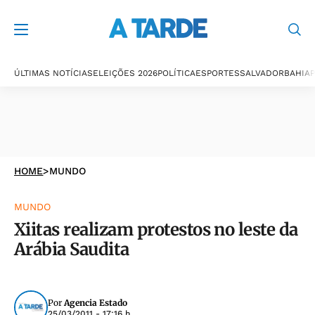
ÚLTIMAS NOTÍCIAS
ELEIÇÕES 2026
POLÍTICA
ESPORTES
SALVADOR
BAHIA
P
HOME
>
MUNDO
MUNDO
Xiitas realizam protestos no leste da
Arábia Saudita
Por
Agencia Estado
25/03/2011 - 17:16 h