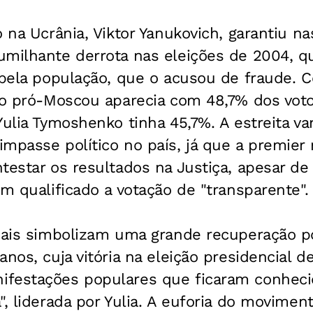
o na Ucrânia, Viktor Yanukovich, garantiu n
umilhante derrota nas eleições de 2004, q
a pela população, que o acusou de fraude.
ico pró-Moscou aparecia com 48,7% dos vot
Yulia Tymoshenko tinha 45,7%. A estreita 
mpasse político no país, já que a premier
testar os resultados na Justiça, apesar d
em qualificado a votação de "transparente".
iais simbolizam uma grande recuperação po
anos, cuja vitória na eleição presidencial d
ifestações populares que ficaram conhec
", liderada por Yulia. A euforia do movimen