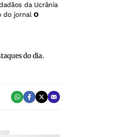
cidadãos da Ucrânia
o do jornal
O
staques do dia.