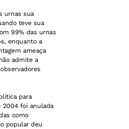
as urnas sua
uando teve sua
 Com 99% das urnas
os, enquanto a
vantagem ameaça
 não admite a
e observadores
lítica para
e 2004 foi anulada
idas como
to popular deu