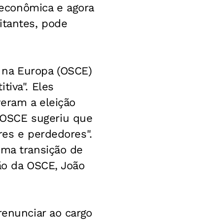
e econômica e agora
itantes, pode
 na Europa (OSCE)
tiva". Eles
veram a eleição
 OSCE sugeriu que
res e perdedores".
uma transição de
ão da OSCE, João
renunciar ao cargo