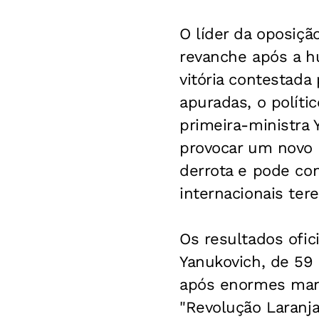
O líder da oposiçã
revanche após a h
vitória contestad
apuradas, o polít
primeira-ministra 
provocar um novo i
derrota e pode con
internacionais ter
Os resultados ofic
Yanukovich, de 59 
após enormes man
"Revolução Laranja