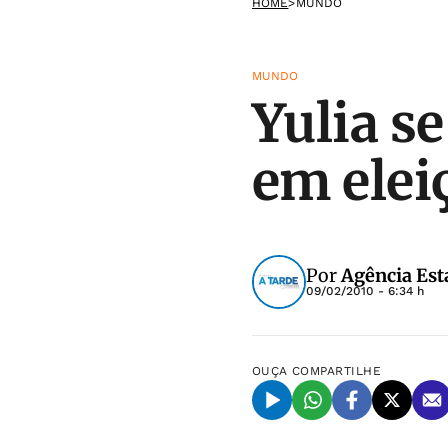
HOME
>
MUNDO
MUNDO
Yulia s
em elei
Por
Agência Est
09/02/2010 - 6:34 h
OUÇA
COMPARTILHE