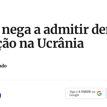
e nega a admitir de
ção na Ucrânia
ado
Siga o
A TARDE
no
Google