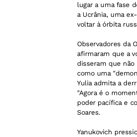
lugar a uma fase d
a Ucrânia, uma ex-
voltar à órbita russ
Observadores da O
afirmaram que a vo
disseram que não 
como uma "demons
Yulia admita a der
"Agora é o momento
poder pacífica e c
Soares.
Yanukovich pressio