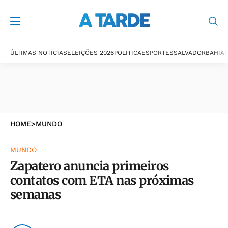
ÚLTIMAS NOTÍCIAS
ELEIÇÕES 2026
POLÍTICA
ESPORTES
SALVADOR
BAHIA
P
HOME
>
MUNDO
MUNDO
Zapatero anuncia primeiros
contatos com ETA nas próximas
semanas