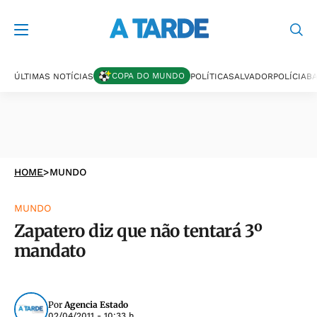
COPA DO MUNDO
ÚLTIMAS NOTÍCIAS
POLÍTICA
SALVADOR
POLÍCIA
BA
HOME
>
MUNDO
MUNDO
Zapatero diz que não tentará 3º
mandato
Por
Agencia Estado
02/04/2011 - 10:33 h