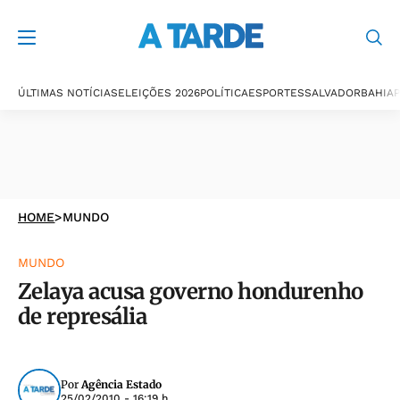
ÚLTIMAS NOTÍCIAS
ELEIÇÕES 2026
POLÍTICA
ESPORTES
SALVADOR
BAHIA
P
HOME
>
MUNDO
MUNDO
Zelaya acusa governo hondurenho
de represália
Por
Agência Estado
25/02/2010 - 16:19 h