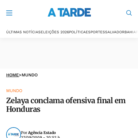
ÚLTIMAS NOTÍCIAS
ELEIÇÕES 2026
POLÍTICA
ESPORTES
SALVADOR
BAHIA
P
HOME
>
MUNDO
MUNDO
Zelaya conclama ofensiva final em
Honduras
Por
Agência Estado
27/09/2009 - 20:52 h