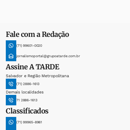
Fale com a Redação
(71) 99601-0020
jornalismoportal@grupoatarde.com.br
Assine
A TARDE
Salvador e Região Metropolitana
(71) 2886-1613
Demais localidades
71 2886-1613
Classificados
(71) 99965-8961