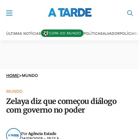
COPA DO MUNDO
ÚLTIMAS NOTÍCIAS
POLÍTICA
SALVADOR
POLÍCIA
BA
HOME
>
MUNDO
MUNDO
Zelaya diz que começou diálogo
com governo no poder
Por
Agência Estado
24/09/2009 - 19:13 h