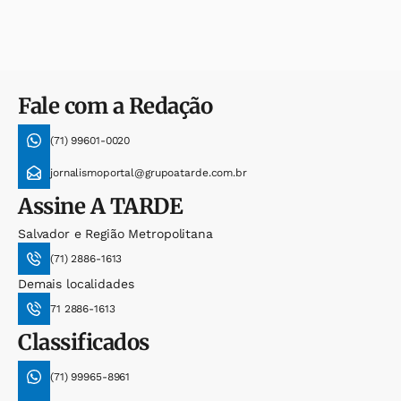
Fale com a Redação
(71) 99601-0020
jornalismoportal@grupoatarde.com.br
Assine
A TARDE
Salvador e Região Metropolitana
(71) 2886-1613
Demais localidades
71 2886-1613
Classificados
(71) 99965-8961