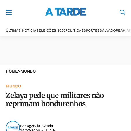
ÚLTIMAS NOTÍCIAS
ELEIÇÕES 2026
POLÍTICA
ESPORTES
SALVADOR
BAHIA
P
HOME
>
MUNDO
MUNDO
Zelaya pede que militares não
reprimam hondurenhos
Por
Agencia Estado
06/07/2009 - 11:13 h