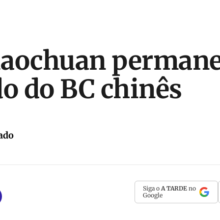
iaochuan permane
o do BC chinês
ado
Siga o
A TARDE
no
Google