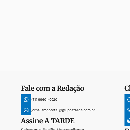
Fale com a Redação
C
(71) 99601-0020
jornalismoportal@grupoatarde.com.br
Assine
A TARDE
Salvador e Região Metropolitana