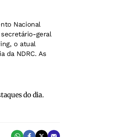
ento Nacional
ecretário-geral
ng, o atual
cia da NDRC. As
staques do dia.