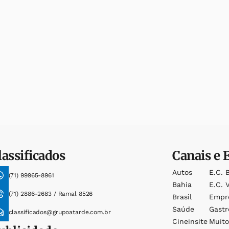
lassificados
Canais e 
Autos
E.c. 
(71) 99965-8961
Bahia
E.c. V
(71) 2886-2683 / Ramal 8526
Brasil
Empr
Saúde
Gast
classificados@grupoatarde.com.br
Cineinsite
Muit