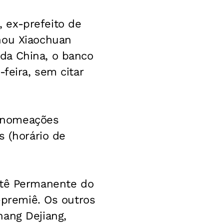
 ex-prefeito de
hou Xiaochuan
da China, o banco
feira, sem citar
as nomeações
s (horário de
tê Permanente do
e-premiê. Os outros
hang Dejiang,