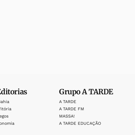
Editorias
Grupo
A TARDE
Bahia
A TARDE
itória
A TARDE FM
egos
MASSA!
ronomia
A TARDE EDUCAÇÃO
o