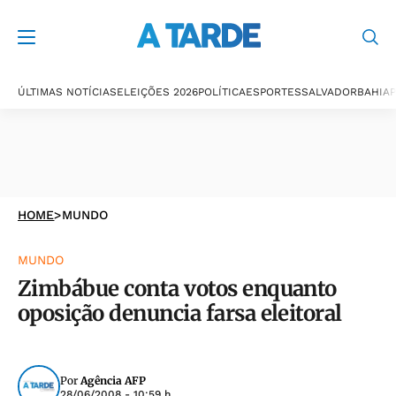
ÚLTIMAS NOTÍCIAS
ELEIÇÕES 2026
POLÍTICA
ESPORTES
SALVADOR
BAHIA
P
HOME
>
MUNDO
MUNDO
Zimbábue conta votos enquanto
oposição denuncia farsa eleitoral
Por
Agência AFP
28/06/2008 - 10:59 h