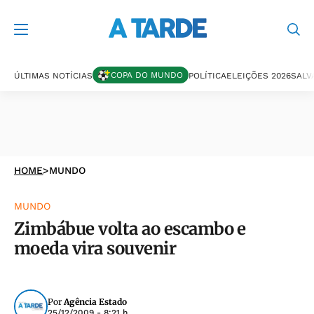
COPA DO MUNDO
ÚLTIMAS NOTÍCIAS
POLÍTICA
ELEIÇÕES 2026
SALV
HOME
>
MUNDO
MUNDO
Zimbábue volta ao escambo e
moeda vira souvenir
Por
Agência Estado
25/12/2009 - 8:21 h