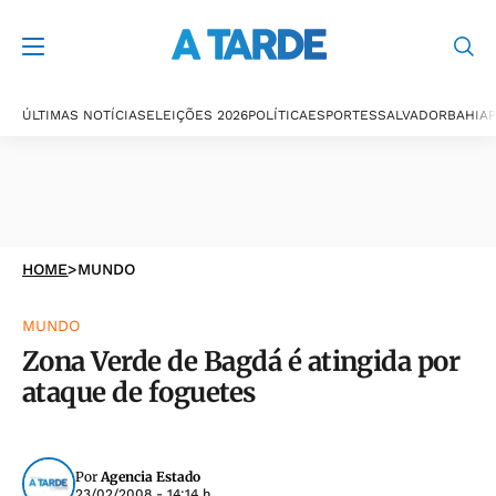
ÚLTIMAS NOTÍCIAS
ELEIÇÕES 2026
POLÍTICA
ESPORTES
SALVADOR
BAHIA
P
HOME
>
MUNDO
MUNDO
Zona Verde de Bagdá é atingida por
ataque de foguetes
Por
Agencia Estado
23/02/2008 - 14:14 h