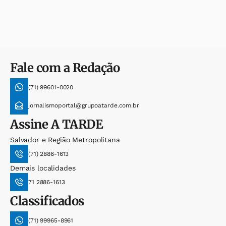
Fale com a Redação
(71) 99601-0020
jornalismoportal@grupoatarde.com.br
Assine
A TARDE
Salvador e Região Metropolitana
(71) 2886-1613
Demais localidades
71 2886-1613
Classificados
(71) 99965-8961