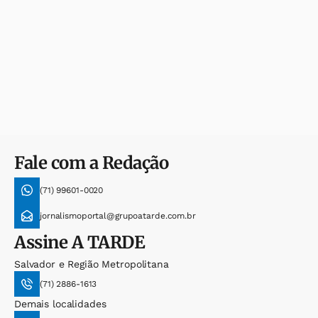
Fale com a Redação
(71) 99601-0020
jornalismoportal@grupoatarde.com.br
Assine
A TARDE
Salvador e Região Metropolitana
(71) 2886-1613
Demais localidades