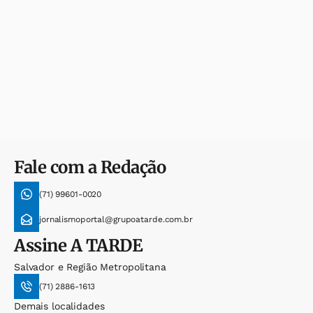
Fale com a Redação
(71) 99601-0020
jornalismoportal@grupoatarde.com.br
Assine
A TARDE
Salvador e Região Metropolitana
(71) 2886-1613
Demais localidades