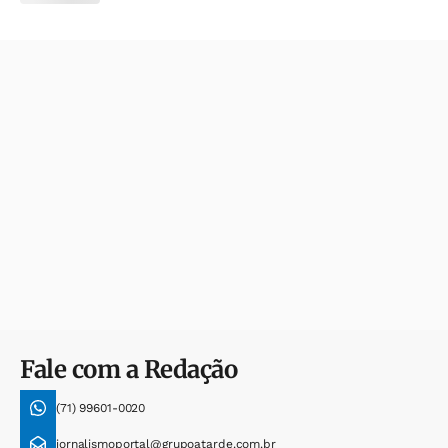
Fale com a Redação
(71) 99601-0020
jornalismoportal@grupoatarde.com.br