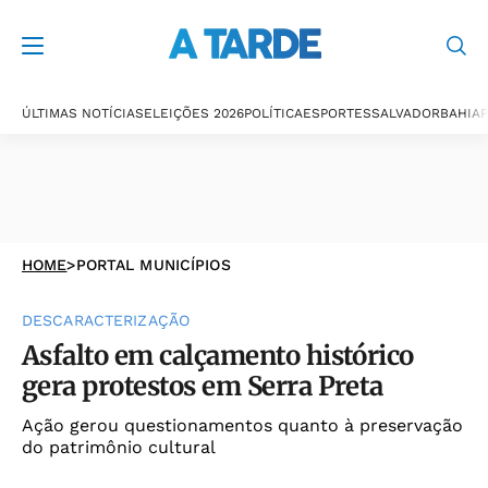
ÚLTIMAS NOTÍCIAS
ELEIÇÕES 2026
POLÍTICA
ESPORTES
SALVADOR
BAHIA
P
HOME
>
PORTAL MUNICÍPIOS
DESCARACTERIZAÇÃO
Asfalto em calçamento histórico
gera protestos em Serra Preta
Ação gerou questionamentos quanto à preservação
do patrimônio cultural