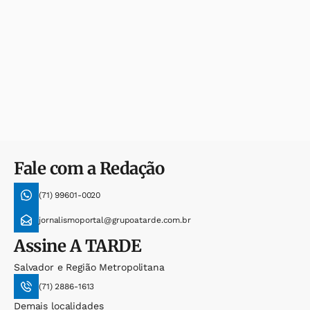
Fale com a Redação
(71) 99601-0020
jornalismoportal@grupoatarde.com.br
Assine
A TARDE
Salvador e Região Metropolitana
(71) 2886-1613
Demais localidades