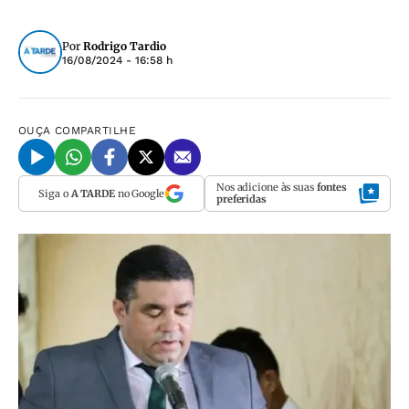
Por
Rodrigo Tardio
16/08/2024 - 16:58 h
OUÇA
COMPARTILHE
Nos adicione às suas
fontes
Siga o
A TARDE
no Google
preferidas