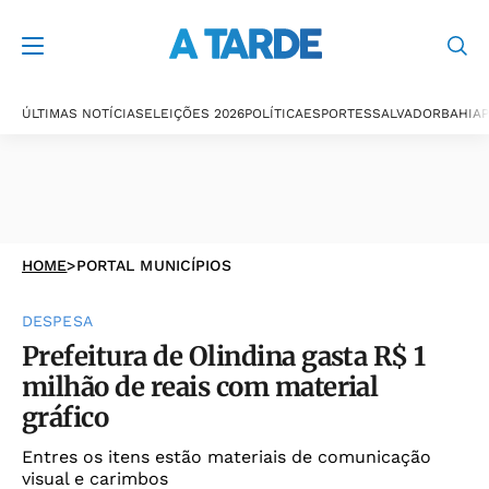
ÚLTIMAS NOTÍCIAS
ELEIÇÕES 2026
POLÍTICA
ESPORTES
SALVADOR
BAHIA
P
HOME
>
PORTAL MUNICÍPIOS
DESPESA
Prefeitura de Olindina gasta R$ 1
milhão de reais com material
gráfico
Entres os itens estão materiais de comunicação
visual e carimbos