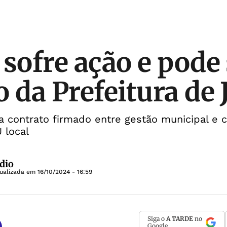
 sofre ação e pode
o da Prefeitura de 
 contrato firmado entre gestão municipal e c
 local
dio
tualizada em
16/10/2024 - 16:59
Siga o
A TARDE
no
Google