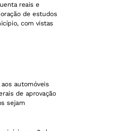
uenta reais e
aboração de estudos
cípio, com vistas
m aos automóveis
erais de aprovação
os sejam