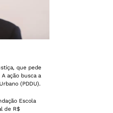
ustiça, que pede
. A ação busca a
 Urbano (PDDU).
undação Escola
al de R$