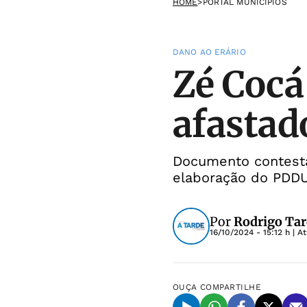
HOME
>
PORTAL MUNICÍPIOS
DANO AO ERÁRIO
Zé Cocá
afastad
Documento contesta
elaboração do PDDU
Por
Rodrigo Tar
16/10/2024 - 15:12 h
| A
OUÇA
COMPARTILHE