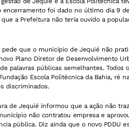
 gestão de Jequié e a Escola Politécnica te
o encerramento foi dado no último dia 9 d
que a Prefeitura não teria ouvido a popula
o pede que o município de Jequié não pra
novo Plano Diretor de Desenvolvimento Urb
 de palavras públicas semelhantes. Todos 
undação Escola Politécnica da Bahia, ré n
os discriminados.
ura de Jequié informou que a ação não tra
 município não contratou empresa e apro
ência pública. Diz ainda que o novo PDDU 