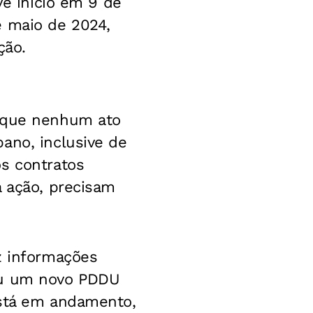
ve início em 9 de
e maio de 2024,
ção.
tique nenhum ato
ano, inclusive de
os contratos
a ação, precisam
z informações
vou um novo PDDU
está em andamento,