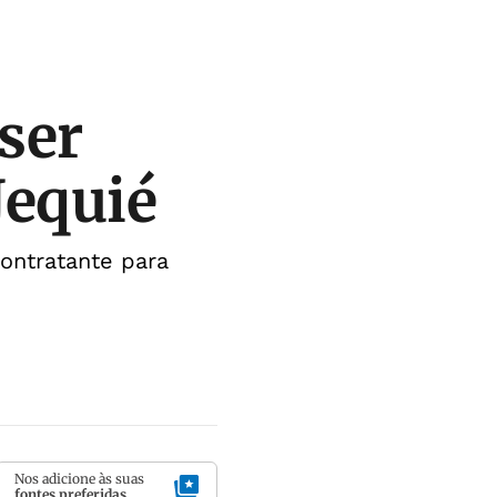
 ser
Jequié
ontratante para
Nos adicione às suas
fontes preferidas