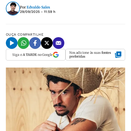
Por
Edvaldo Sales
29/09/2025 - 11:59 h
OUÇA
COMPARTILHE
Nos adicione às suas
fontes
Siga o
A TARDE
no Google
preferidas