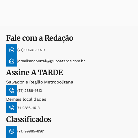
Fale com a Redação
(71) 99601-0020
jornalismoportal@grupoatarde.com.br
Assine
A TARDE
Salvador e Região Metropolitana
(71) 2886-1613
Demais localidades
71 2886-1613
Classificados
(71) 99965-8961