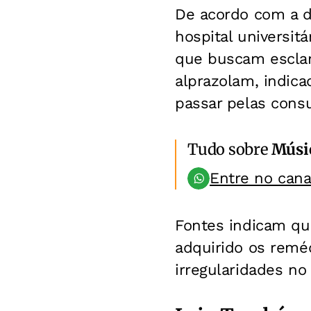
De acordo com a 
hospital universit
que buscam escla
alprazolam, indica
passar pelas consu
Tudo sobre
Músi
Entre no can
Fontes indicam qu
adquirido os remé
irregularidades no