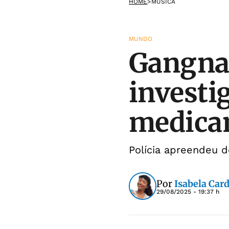
HOME
>
MÚSICA
MUNDO
Gangnam
investi
medica
Polícia apreendeu d
Por
Isabela Car
29/08/2025 - 19:37 h