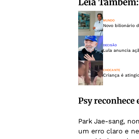
Leia Também:
MUNDO
Novo bilionário 
DECISÃO
Lula anuncia aç
CHOCANTE
Criança é ating
Psy reconhece e
Park Jae-sang, nom
um erro claro e ne