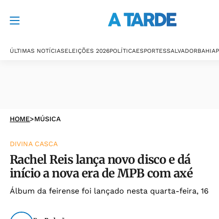
ÚLTIMAS NOTÍCIAS
ELEIÇÕES 2026
POLÍTICA
ESPORTES
SALVADOR
BAHIA
P
HOME
>
MÚSICA
DIVINA CASCA
Rachel Reis lança novo disco e dá
início a nova era de MPB com axé
Álbum da feirense foi lançado nesta quarta-feira, 16