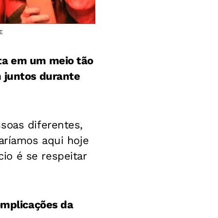
E
cta em um meio tão
m juntos durante
soas diferentes,
aríamos aqui hoje
o é se respeitar
complicações da