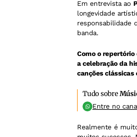
Em entrevista ao
P
longevidade artíst
responsabilidade 
banda.
Como o repertório 
a celebração da hi
canções clássicas 
Tudo sobre
Músi
Entre no can
Realmente é muito 
muitos sucessos. 