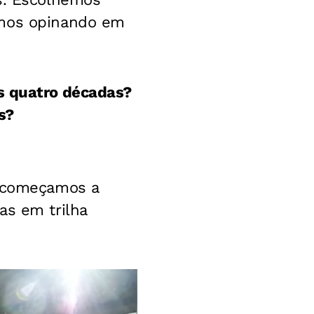
amos opinando em
s quatro décadas?
s?
o começamos a
as em trilha