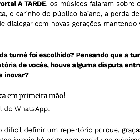
ortal A TARDE
, os músicos falaram sobre 
ica, o carinho do público baiano, a perda de
de dialogar com novas gerações mantendo v
da turnê foi escolhido? Pensando que a tur
stória de vocês, houve alguma disputa entr
e inovar?
ca
em primeira mão!
al do WhatsApp.
difícil definir um repertório porque, graç
Mas jamais há briga para decidir as músic