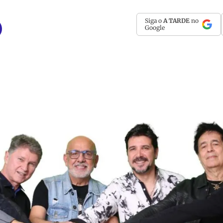
Siga o
A TARDE
no
Google