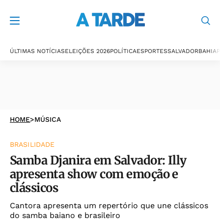
ÚLTIMAS NOTÍCIAS
ELEIÇÕES 2026
POLÍTICA
ESPORTES
SALVADOR
BAHIA
P
HOME
>
MÚSICA
BRASILIDADE
Samba Djanira em Salvador: Illy
apresenta show com emoção e
clássicos
Cantora apresenta um repertório que une clássicos
do samba baiano e brasileiro