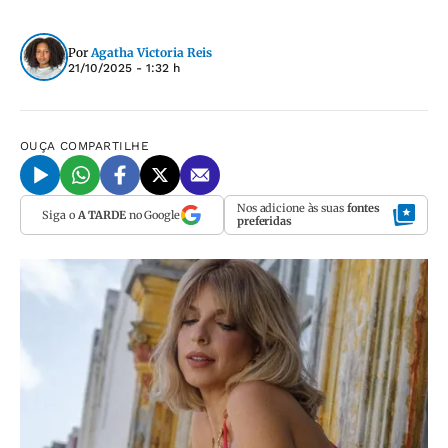
Por
Agatha Victoria Reis
21/10/2025 - 1:32 h
OUÇA
COMPARTILHE
Nos adicione às suas
fontes
Siga o
A TARDE
no Google
preferidas