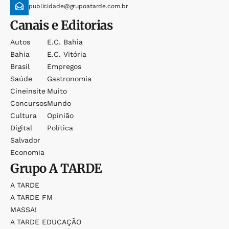
publicidade@grupoatarde.com.br
Canais e Editorias
Autos
E.c. Bahia
Bahia
E.c. Vitória
Brasil
Empregos
Saúde
Gastronomia
Cineinsite
Muito
Concursos
Mundo
Cultura
Opinião
Digital
Política
Salvador
Economia
Grupo
A TARDE
A TARDE
A TARDE FM
MASSA!
A TARDE EDUCAÇÃO