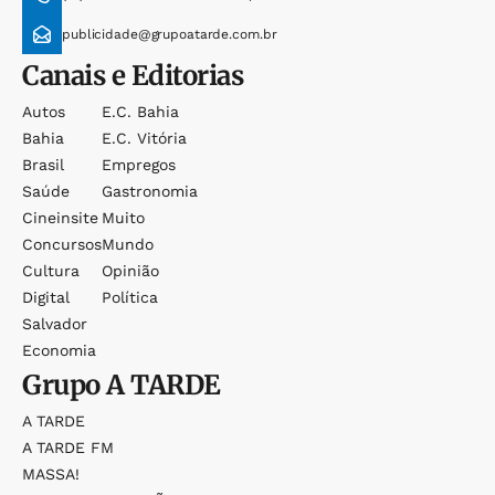
publicidade@grupoatarde.com.br
Canais e Editorias
Autos
E.c. Bahia
Bahia
E.c. Vitória
Brasil
Empregos
Saúde
Gastronomia
Cineinsite
Muito
Concursos
Mundo
Cultura
Opinião
Digital
Política
Salvador
Economia
Grupo
A TARDE
A TARDE
A TARDE FM
MASSA!