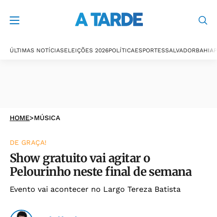
ÚLTIMAS NOTÍCIAS
ELEIÇÕES 2026
POLÍTICA
ESPORTES
SALVADOR
BAHIA
P
HOME
>
MÚSICA
DE GRAÇA!
Show gratuito vai agitar o
Pelourinho neste final de semana
Evento vai acontecer no Largo Tereza Batista