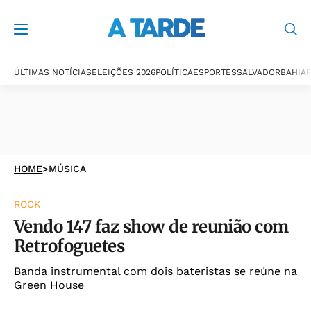
ÚLTIMAS NOTÍCIAS
ELEIÇÕES 2026
POLÍTICA
ESPORTES
SALVADOR
BAHIA
P
HOME
>
MÚSICA
ROCK
Vendo 147 faz show de reunião com
Retrofoguetes
Banda instrumental com dois bateristas se reúne na
Green House