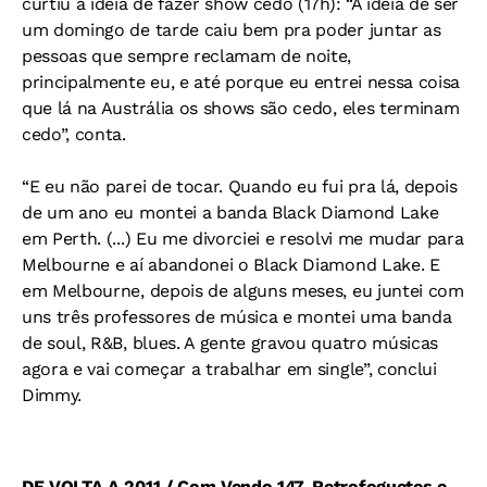
curtiu a ideia de fazer show cedo (17h): “A ideia de ser
um domingo de tarde caiu bem pra poder juntar as
pessoas que sempre reclamam de noite,
principalmente eu, e até porque eu entrei nessa coisa
que lá na Austrália os shows são cedo, eles terminam
cedo”, conta.
“E eu não parei de tocar. Quando eu fui pra lá, depois
de um ano eu montei a banda Black Diamond Lake
em Perth. (...) Eu me divorciei e resolvi me mudar para
Melbourne e aí abandonei o Black Diamond Lake. E
em Melbourne, depois de alguns meses, eu juntei com
uns três professores de música e montei uma banda
de soul, R&B, blues. A gente gravou quatro músicas
agora e vai começar a trabalhar em single”, conclui
Dimmy.
DE VOLTA A 2011 / Com Vendo 147, Retrofoguetes e