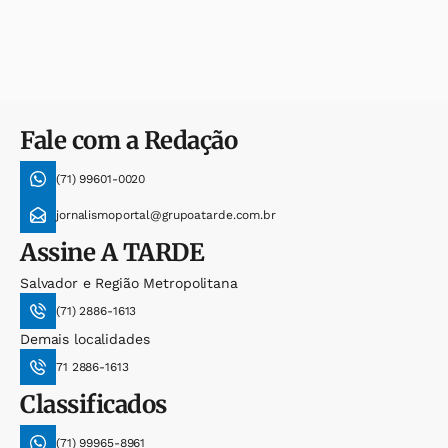
Fale com a Redação
(71) 99601-0020
jornalismoportal@grupoatarde.com.br
Assine
A TARDE
Salvador e Região Metropolitana
(71) 2886-1613
Demais localidades
71 2886-1613
Classificados
(71) 99965-8961