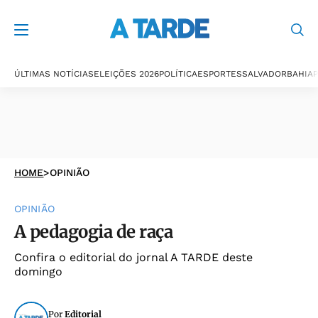
ÚLTIMAS NOTÍCIAS
ELEIÇÕES 2026
POLÍTICA
ESPORTES
SALVADOR
BAHIA
P
HOME
>
OPINIÃO
OPINIÃO
A pedagogia de raça
Confira o editorial do jornal A TARDE deste
domingo
Por
Editorial