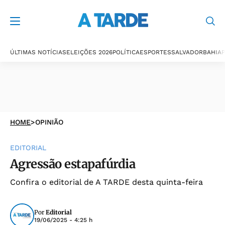
ÚLTIMAS NOTÍCIAS
ELEIÇÕES 2026
POLÍTICA
ESPORTES
SALVADOR
BAHIA
P
HOME
>
OPINIÃO
EDITORIAL
Agressão estapafúrdia
Confira o editorial de A TARDE desta quinta-feira
Por
Editorial
19/06/2025 - 4:25 h