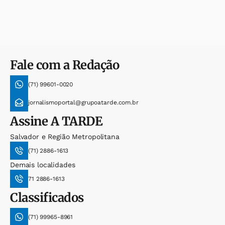
Fale com a Redação
(71) 99601-0020
jornalismoportal@grupoatarde.com.br
Assine
A TARDE
Salvador e Região Metropolitana
(71) 2886-1613
Demais localidades
71 2886-1613
Classificados
(71) 99965-8961