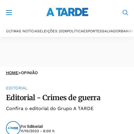
ÚLTIMAS NOTÍCIAS
ELEIÇÕES 2026
POLÍTICA
ESPORTES
SALVADOR
BAHIA
P
HOME
>
OPINIÃO
EDITORIAL
Editorial - Crimes de guerra
Confira o editorial do Grupo A TARDE
Por
Editorial
11/10/2023 - 6:00 h