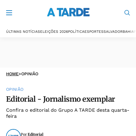
ÚLTIMAS NOTÍCIAS
ELEIÇÕES 2026
POLÍTICA
ESPORTES
SALVADOR
BAHIA
P
HOME
>
OPINIÃO
OPINIÃO
Editorial - Jornalismo exemplar
Confira o editorial do Grupo A TARDE desta quarta-
feira
Por
Editorial