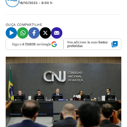
18/10/2023 - 6:00 h
OUÇA
COMPARTILHE
Nos adicione às suas
fontes
Siga o
A TARDE
no Google
preferidas