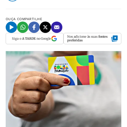
OUÇA
COMPARTILHE
Nos adicione às suas
fontes
Siga o
A TARDE
no Google
preferidas