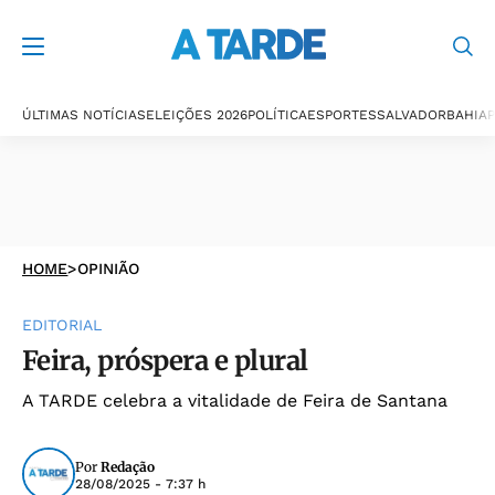
ÚLTIMAS NOTÍCIAS
ELEIÇÕES 2026
POLÍTICA
ESPORTES
SALVADOR
BAHIA
P
HOME
>
OPINIÃO
EDITORIAL
Feira, próspera e plural
A TARDE celebra a vitalidade de Feira de Santana
Por
Redação
28/08/2025 - 7:37 h