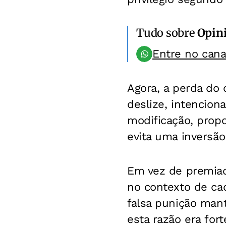
Tudo sobre
Opin
Entre no can
Agora, a perda do
deslize, intencion
modificação, propo
evita uma inversão
Em vez de premiad
no contexto de cad
falsa punição man
esta razão era for