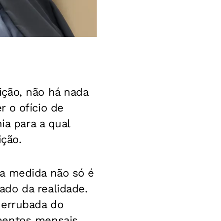
ição, não há nada
 o ofício de
ia para a qual
ição.
 a medida não só é
do da realidade.
derrubada do
mentos mensais.