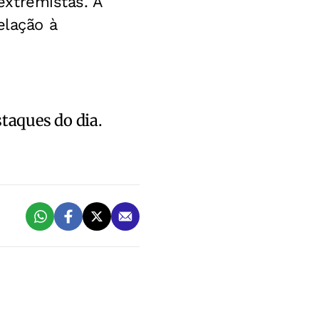
 extremistas. A
elação à
staques do dia.