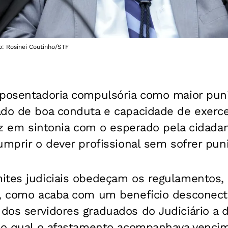
to: Rosinei Coutinho/STF
aposentadoria compulsória como maior pun
do de boa conduta e capacidade de exercer
uiz em sintonia com o esperado pela cidadan
umprir o dever profissional sem sofrer pun
ites judiciais obedeçam os regulamentos,
a, como acaba com um benefício desconecta
dos servidores graduados do Judiciário a 
o o qual o afastamento acompanhava venci