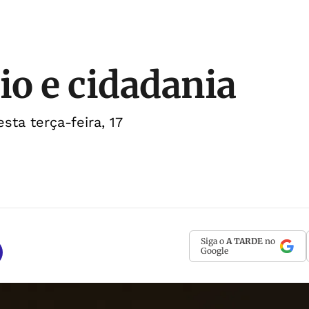
io e cidadania
esta terça-feira, 17
Siga o
A TARDE
no
Google