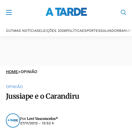
ÚLTIMAS NOTÍCIAS
ELEIÇÕES 2026
POLÍTICA
ESPORTES
SALVADOR
BAHIA
P
HOME
>
OPINIÃO
OPINIÃO
Jussiape e o Carandiru
Por
Levi Vasconcelos*
27/11/2012 - 13:53 h