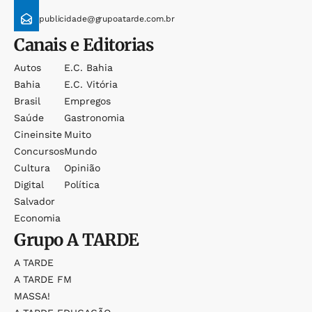
publicidade@grupoatarde.com.br
Canais e Editorias
Autos
E.c. Bahia
Bahia
E.c. Vitória
Brasil
Empregos
Saúde
Gastronomia
Cineinsite
Muito
Concursos
Mundo
Cultura
Opinião
Digital
Política
Salvador
Economia
Grupo
A TARDE
A TARDE
A TARDE FM
MASSA!