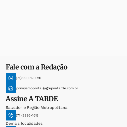
Fale com a Redação
(71) 99601-0020
jornalismoportal@grupoatarde.com.br
Assine
A TARDE
Salvador e Região Metropolitana
(71) 2886-1613
Demais localidades