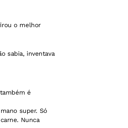
irou o melhor
o sabia, inventava
e também é
umano super. Só
 carne. Nunca