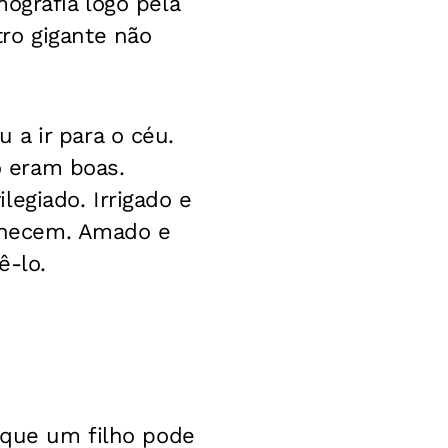
ografia logo pela
ro gigante não
a ir para o céu.
 eram boas.
egiado. Irrigado e
nhecem. Amado e
ê-lo.
a que um filho pode