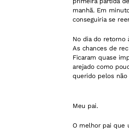
primeira partida d
manhã. Em minutos
conseguiria se ree
No dia do retorno
As chances de rec
Ficaram quase impo
arejado como pou
querido pelos não 
Meu pai.
O melhor pai que u