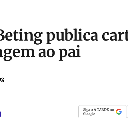
eting publica car
gem ao pai
ng
Siga o
A TARDE
no
Google