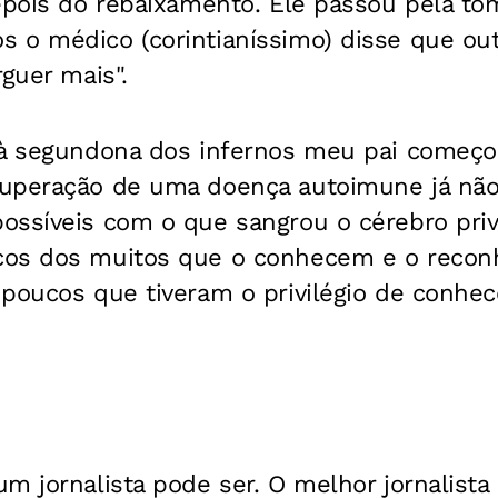
epois do rebaixamento. Ele passou pela tom
 o médico (corintianíssimo) disse que out
rguer mais".
 à segundona dos infernos meu pai começou 
uperação de uma doença autoimune já não
ssíveis com o que sangrou o cérebro privil
cos dos muitos que o conhecem e o reco
poucos que tiveram o privilégio de conhec
m jornalista pode ser. O melhor jornalist