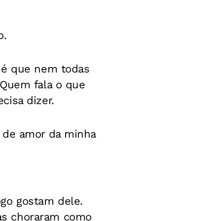
o.
u é que nem todas
 Quem fala o que
cisa dizer.
9 de amor da minha
ogo gostam dele.
as choraram como