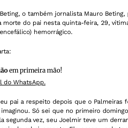
 Beting, o também jornalista Mauro Beting,
morte do pai nesta quinta-feira, 29, víti
 encefálico) hemorrágico.
rta:
ião
em primeira mão!
al do WhatsApp.
u pai a respeito depois que o Palmeiras fo
 imaginou. Só sei que no primeiro doming
la segunda vez, seu Joelmir teve um derra