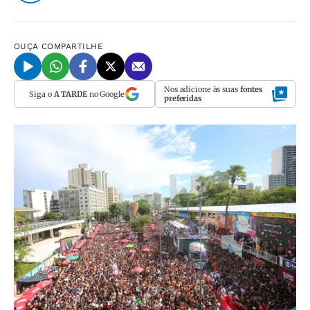
OUÇA
COMPARTILHE
Nos adicione às suas
fontes
Siga o
A TARDE
no Google
preferidas