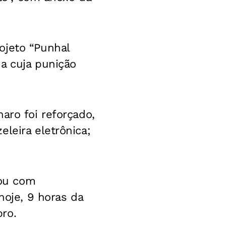
ojeto “Punhal
a cuja punição
aro foi reforçado,
leira eletrônica;
gou com
hoje, 9 horas da
ro.