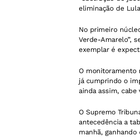
eliminação de Lul
No primeiro núcle
Verde-Amarelo”, s
exemplar é expecta
O monitoramento na
já cumprindo o imp
ainda assim, cabe v
O Supremo Tribunal
antecedência a tab
manhã, ganhando c