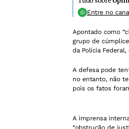
Tudo sobre
Opin
Entre no can
Apontado como “ch
grupo de cúmplices
da Polícia Federal,
A defesa pode tent
no entanto, não te
pois os fatos for
A imprensa interna
“obstrução de just