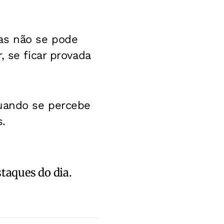
as não se pode
, se ficar provada
quando se percebe
s.
staques do dia.