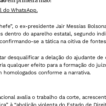
ião
em primeira mão!
al do WhatsApp.
efe”, o ex-presidente Jair Messias Bolson
 dentro do aparelho estatal, segundo indi
 confirmando-se a tática na oitiva de fontes
ar desqualificar a delação do ajudante de
ria qualquer efeito para a formação do juí
am homologados conforme a narrativa.
cional avalia o trabalho da corte, acresce
iça” à “abolição violenta do Estado de Dire