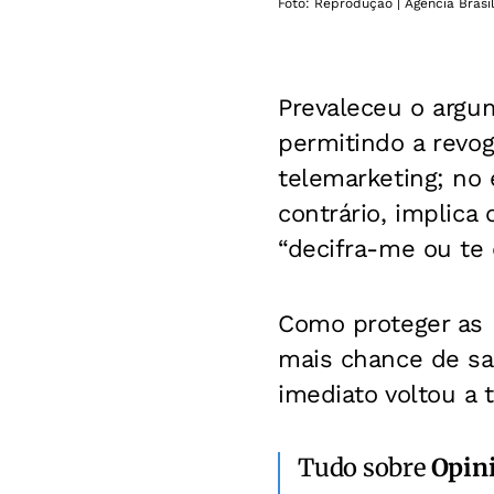
Foto: Reprodução | Agência Brasi
Prevaleceu o argu
permitindo a revo
telemarketing; no 
contrário, implica
“decifra-me ou te 
Como proteger as 
mais chance de sab
imediato voltou a
Tudo sobre
Opin