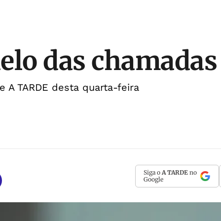
elo das chamadas
de A TARDE desta quarta-feira
Siga o
A TARDE
no
Google