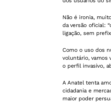
dos usuários do si
Não é ironia, muit
da versão oficial:
ligação, sem prefi
Como o uso dos nú
voluntário, vamos 
o perfil invasivo,
A Anatel tenta am
cidadania e mercad
maior poder persua