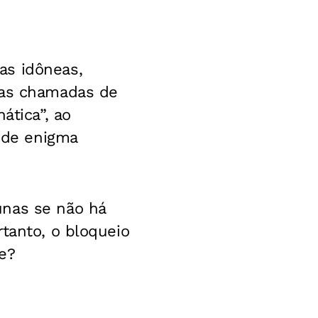
as idôneas,
nas chamadas de
ática”, ao
a de enigma
unas se não há
tanto, o bloqueio
e?