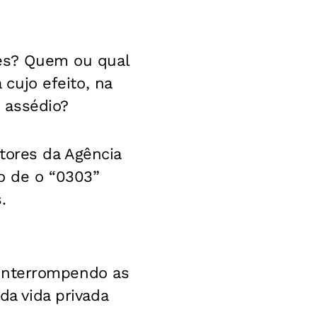
res? Quem ou qual
 cujo efeito, na
 assédio?
tores da Agência
o de o “0303”
.
l interrompendo as
da vida privada