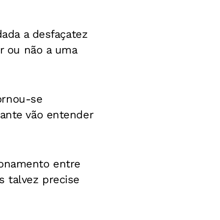
 dada a desfaçatez
er ou não a uma
ornou-se
vante vão entender
ionamento entre
s talvez precise