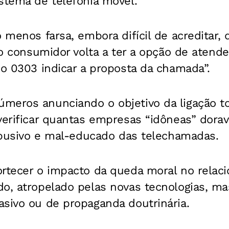
stema de telefonia móvel.
o menos farsa, embora difícil de acreditar,
 “o consumidor volta a ter a opção de atend
xo 0303 indicar a proposta da chamada”.
meros anunciando o objetivo da ligação t
verificar quantas empresas “idôneas” dora
 abusivo e mal-educado das telechamadas.
ortecer o impacto da queda moral no relac
o, atropelado pelas novas tecnologias, ma
sivo ou de propaganda doutrinária.