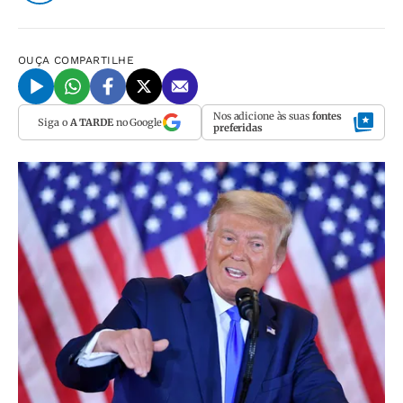
OUÇA
COMPARTILHE
Nos adicione às suas
fontes
Siga o
A TARDE
no Google
preferidas