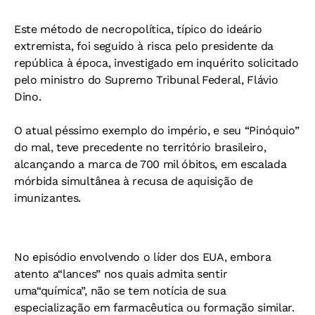
Este método de necropolítica, típico do
ideário
extremista, foi seguido à risca pelo
presidente da
república à época, investi
gado em inquérito solicitado
pelo ministro
do Supremo Tribunal Federal, Flávio
Dino.
O atual péssimo exemplo do império, e
seu “Pinóquio”
do mal, teve precedente no
território brasileiro,
alcançando a marca de
700 mil óbitos, em escalada
mórbida si
multânea à recusa de aquisição de
imu
nizantes.
No episódio envolvendo o líder dos EUA,
embora
atento a“lances” nos quais admita
sentir
uma“química”, não se tem notícia de
sua
especialização em farmacêutica ou for
mação similar.