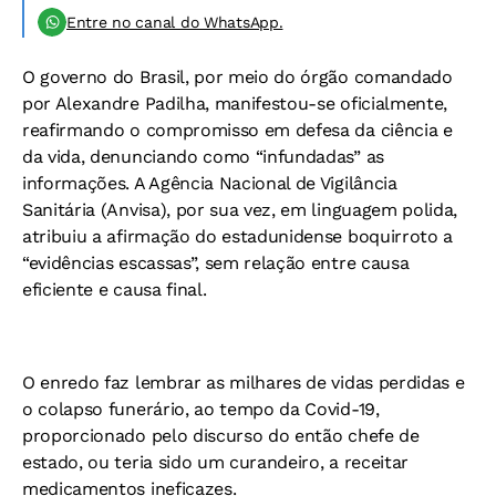
Entre no canal do WhatsApp.
O governo do Brasil, por meio do órgão
comandado
por Alexandre Padilha, ma
nifestou-se oficialmente,
reafirmando o
compromisso em defesa da ciência e
da
vida, denunciando como “infundadas” as
informações. A Agência Nacional de Vi
gilância
Sanitária (Anvisa), por sua vez, em
linguagem polida,
atribuiu a afirmação do
estadunidense boquirroto a
“evidências es
cassas”, sem relação entre causa
eficiente e
causa final.
O enredo faz lembrar as milhares de
vidas perdidas e
o colapso funerário, ao
tempo da Covid-19,
proporcionado pelo dis
curso do então chefe de
estado, ou teria sido
um curandeiro, a receitar
medicamentos
ineficazes.