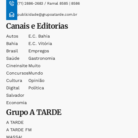
(71) 2886-2683 / Ramal 8585 | 8586
publicidade@grupoatarde.com.br
Canais e Editorias
Autos
E.c. Bahia
Bahia
E.c. Vitória
Brasil
Empregos
Saúde
Gastronomia
Cineinsite
Muito
Concursos
Mundo
Cultura
Opinião
Digital
Política
Salvador
Economia
Grupo
A TARDE
A TARDE
A TARDE FM
MASSA!