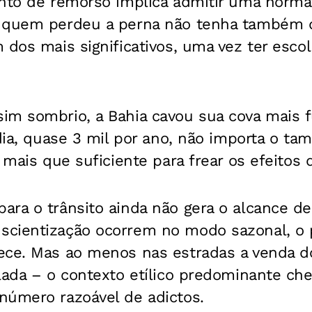
ento de remorso implica admitir uma norma
e quem perdeu a perna não tenha também 
 dos mais significativos, uma vez ter esco
im sombrio, a Bahia cavou sua cova mais 
 dia, quase 3 mil por ano, não importa o t
 mais que suficiente para frear os efeitos 
ra o trânsito ainda não gera o alcance de
scientização ocorrem no modo sazonal, o
ece. Mas ao menos nas estradas a venda d
lada – o contexto etílico predominante che
número razoável de adictos.