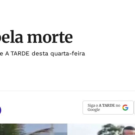
ela morte
de A TARDE desta quarta-feira
Siga o
A TARDE
no
Google