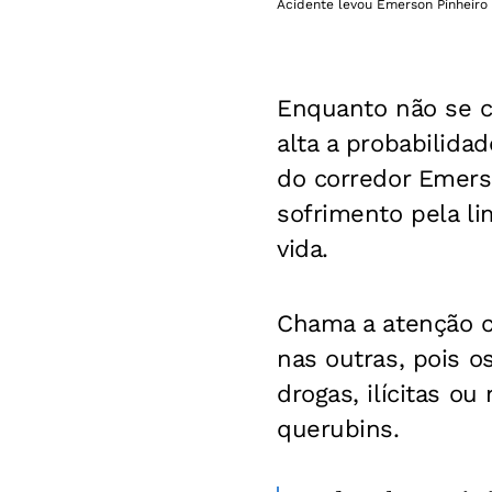
Acidente levou Emerson Pinheiro
Enquanto não se c
alta a probabilid
do corredor Emers
sofrimento pela li
vida.
Chama a atenção 
nas outras, pois o
drogas, ilícitas o
querubins.