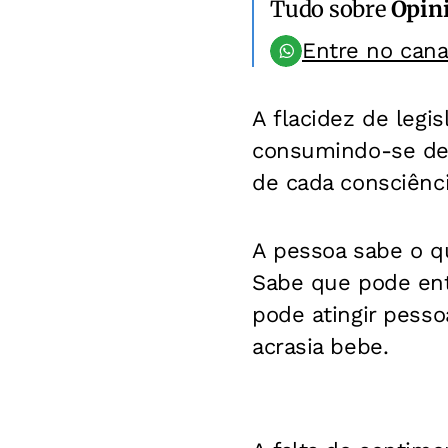
Tudo sobre
Opin
Entre no can
A flacidez de legi
consumindo-se des
de cada consciênci
A pessoa sabe o q
Sabe que pode entr
pode atingir pess
acrasia bebe.