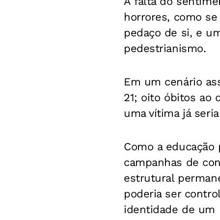
A falta do sentim
horrores, como s
pedaço de si, e um
pedestrianismo.
Em um cenário ass
21; oito óbitos ao
uma vítima já seria
Como a educação pa
campanhas de con
estrutural perman
poderia ser contro
identidade de um 