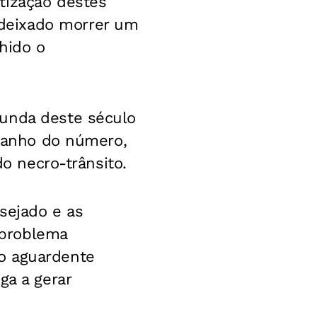
tização destes
deixado morrer um
lhido o
funda deste século
amanho do número,
do necro-trânsito.
sejado e as
 problema
o aguardente
ga a gerar