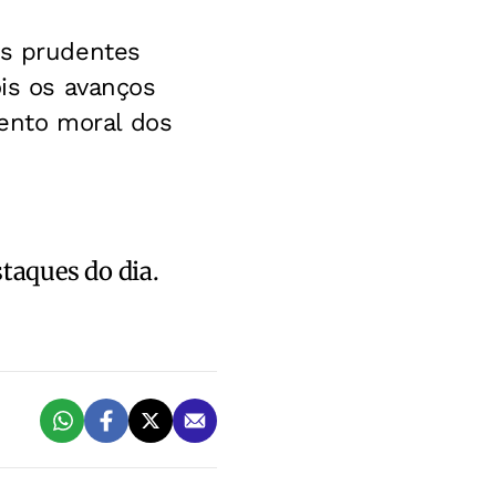
os prudentes
ois os avanços
ento moral dos
staques do dia.