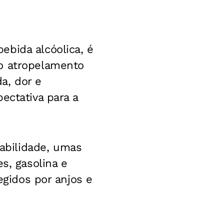
ebida alcóolica, é
do atropelamento
a, dor e
ectativa para a
abilidade, umas
s, gasolina e
egidos por anjos e